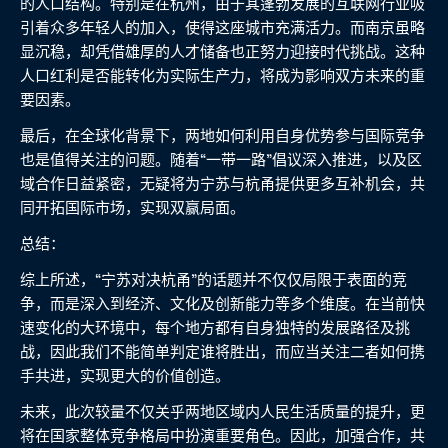
的人口结构。特别是在杭州，由于其蓬勃发展的互联网行业吸
引着众多年轻人的加入，使得这座城市充满活力。而南京虽略
显沉稳，却凭借雄厚的人才储备也正努力迎接时代挑战。这种
人口红利是否能转化为实际生产力，将成为影响双方未来的重
要因素。
最后，在全球化背景下，两地如何利用自身优势参与国际竞争
也是值得关注的问题。随着“一带一路”倡议深入推进，以及区
域合作日益紧密，无疑将为宁苏与杭甬提供更多互补机会，共
同开拓国际市场，实现双赢局面。
总结：
综上所述，“宁苏对决杭甬”的话题并不仅仅局限于表面的竞
争，而是深入到经济、文化及创新能力等多个维度。在当前快
速变化的大环境中，每个地方都有自身独特的发展路径及挑
战，因此我们不能简单判定谁将胜出，而应当关注二者如何携
手共进，实现更大的价值创造。
未来，此次较量不仅关乎两地区域内人民生活质量的提升，更
将在国家整体竞争格局中扮演重要角色。因此，加强合作，共