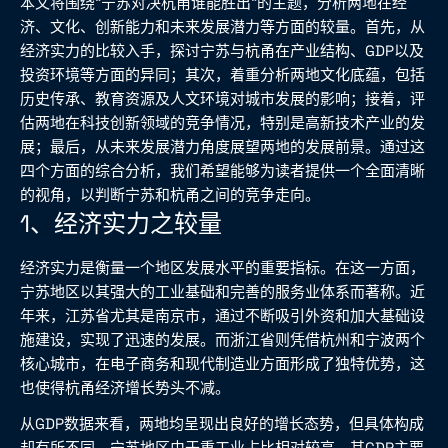
本文将围绕“宁苏对决杭甬谁能胜出”的主题，分析两地在经
济、文化、创新能力和未来发展潜力等方面的较量。首先，从
经济实力的比较入手，探讨宁苏与杭甬在产业结构、GDP以及
投资环境等方面的异同；其次，着重分析两地文化底蕴，包括
历史传承、教育资源及人文环境对城市发展的影响；接着，评
估两地在科技创新领域的竞争情况，特别是高新技术产业的发
展；最后，从未来发展潜力角度展望两地的发展前景。通过这
四个方面的综合分析，我们希望能够为读者提供一个全面清晰
的视角，以判断宁苏和杭甬之间的竞争走向。
1、经济实力之较量
经济实力是衡量一个地区发展水平的重要指标。在这一方面，
宁苏地区以其强大的工业基础和完善的服务业体系而著称。近
年来，江苏省尤其是南京市，通过不断吸引外资和加大基础设
施建设，实现了迅速的发展。而浙江省则凭借杭州和宁波两个
核心城市，在电子商务和现代制造业方面形成了独特优势，这
也使得杭甬经济增长势头不减。
从GDP数据来看，两地均呈现出良好的增长态势，但具体构成
却有所不同。宁苏地区由于重工业占比相对较高，其GDP主要