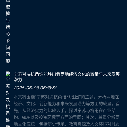
宁苏对决杭甬谁能胜出看两地经济文化的较量与未来发展
潜力
2026-06-06 06:15:31
本文将围绕“宁苏对决杭甬谁能胜出”的主题，分析两地在
经济、文化、创新能力和未来发展潜力等方面的较量。首
先，从经济实力的比较入手，探讨宁苏与杭甬在产业结
构、GDP以及投资环境等方面的异同；其次，着重分析两
地文化底蕴，包括历史传承、教育资源及人文环境对城市