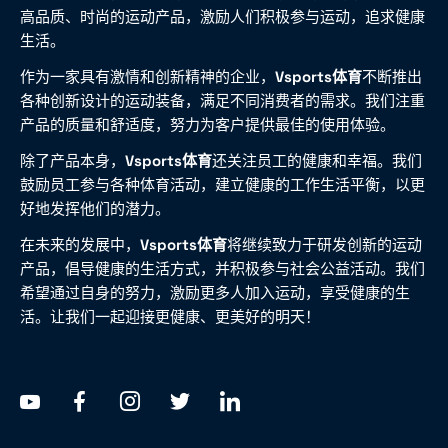
高品质、时尚的运动产品，激励人们积极参与运动，追求健康
生活。
作为一家具有激情和创新精神的企业，
Vsports体育
不断推出
各种创新设计的运动装备，满足不同消费者的需求。我们注重
产品的质量和舒适度，努力为客户提供最佳的使用体验。
除了产品本身，
Vsports体育
还关注员工的健康和幸福。我们
鼓励员工参与各种体育活动，建立健康的工作生活平衡，以更
好地发挥他们的潜力。
在未来的发展中，
Vsports体育
将继续致力于研发创新的运动
产品，倡导健康的生活方式，并积极参与社会公益活动。我们
希望通过自身的努力，激励更多人加入运动，享受健康的生
活。让我们一起迎接更健康、更美好的明天！