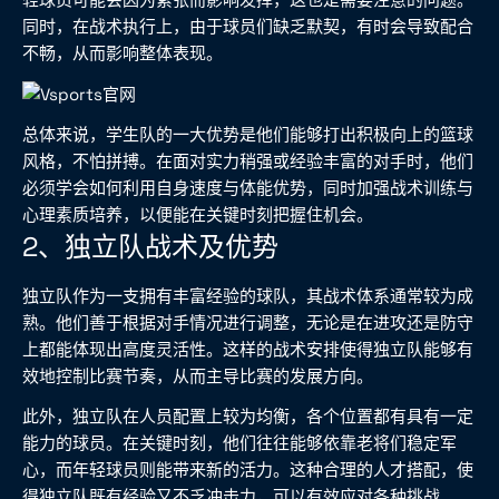
同时，在战术执行上，由于球员们缺乏默契，有时会导致配合
不畅，从而影响整体表现。
总体来说，学生队的一大优势是他们能够打出积极向上的篮球
风格，不怕拼搏。在面对实力稍强或经验丰富的对手时，他们
必须学会如何利用自身速度与体能优势，同时加强战术训练与
心理素质培养，以便能在关键时刻把握住机会。
2、独立队战术及优势
独立队作为一支拥有丰富经验的球队，其战术体系通常较为成
熟。他们善于根据对手情况进行调整，无论是在进攻还是防守
上都能体现出高度灵活性。这样的战术安排使得独立队能够有
效地控制比赛节奏，从而主导比赛的发展方向。
此外，独立队在人员配置上较为均衡，各个位置都有具有一定
能力的球员。在关键时刻，他们往往能够依靠老将们稳定军
心，而年轻球员则能带来新的活力。这种合理的人才搭配，使
得独立队既有经验又不乏冲击力，可以有效应对各种挑战。