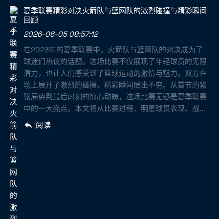
夏季联赛精彩对决火箭队与篮网队的激烈碰撞与精彩瞬间
回顾
2026-06-05 08:57:12
在2023年的夏季联赛中，火箭队与篮网队的对决成为了
球迷们热议的话题。这场比赛不仅展现了年轻球员的无限
潜力，也让人们感受到了篮球运动的激情与魅力。双方在
场上展开了激烈的碰撞，精彩瞬间层出不穷。从首节的紧
张局势到最后时刻的惊心动魄，这场比赛无疑是夏季联赛
中的一大亮点。本文将从比赛过程、明星球员表现、战...
阅读