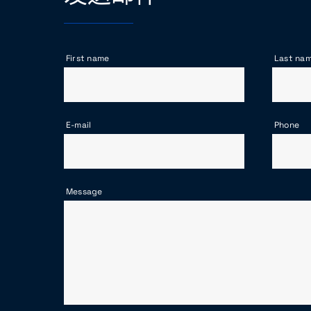
First name
Last na
E-mail
Phone
Message