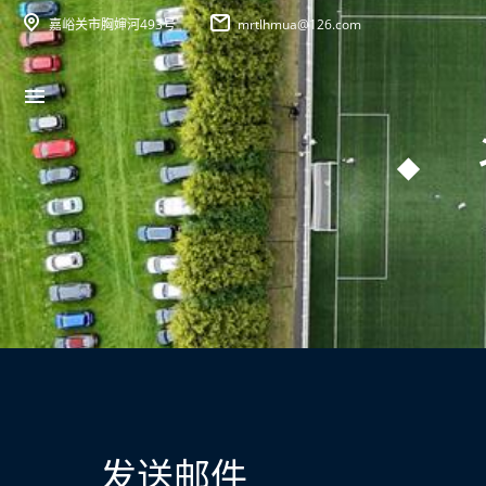
嘉峪关市胸婶河493号
mrtlhmua@126.com
发送邮件