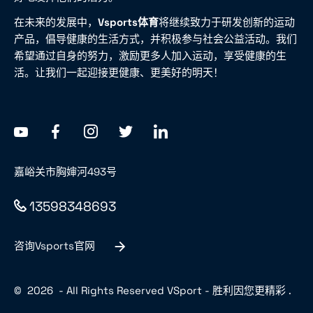
在未来的发展中，
Vsports体育
将继续致力于研发创新的运动
产品，倡导健康的生活方式，并积极参与社会公益活动。我们
希望通过自身的努力，激励更多人加入运动，享受健康的生
活。让我们一起迎接更健康、更美好的明天！
嘉峪关市胸婶河493号
13598348693
咨询Vsports官网
©
2026
- All Rights Reserved
VSport - 胜利因您更精彩
.