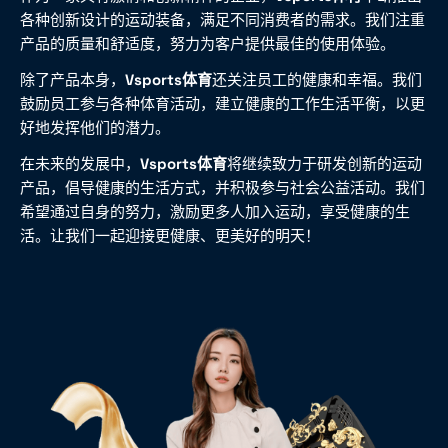
各种创新设计的运动装备，满足不同消费者的需求。我们注重
产品的质量和舒适度，努力为客户提供最佳的使用体验。
除了产品本身，
Vsports体育
还关注员工的健康和幸福。我们
鼓励员工参与各种体育活动，建立健康的工作生活平衡，以更
好地发挥他们的潜力。
在未来的发展中，
Vsports体育
将继续致力于研发创新的运动
产品，倡导健康的生活方式，并积极参与社会公益活动。我们
希望通过自身的努力，激励更多人加入运动，享受健康的生
活。让我们一起迎接更健康、更美好的明天！