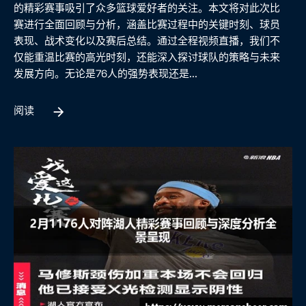
的精彩赛事吸引了众多篮球爱好者的关注。本文将对此次比
赛进行全面回顾与分析，涵盖比赛过程中的关键时刻、球员
表现、战术变化以及赛后总结。通过全程视频直播，我们不
仅能重温比赛的高光时刻，还能深入探讨球队的策略与未来
发展方向。无论是76人的强势表现还是...
阅读