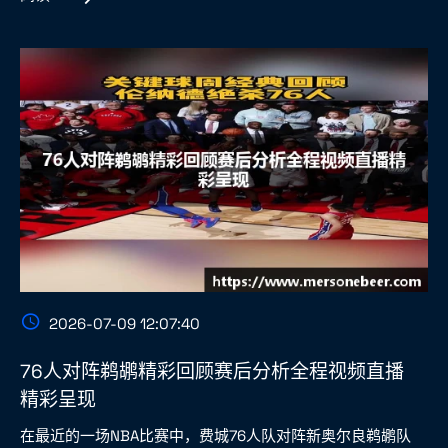
2026-07-09 12:07:40
76人对阵鹈鹕精彩回顾赛后分析全程视频直播
精彩呈现
在最近的一场NBA比赛中，费城76人队对阵新奥尔良鹈鹕队