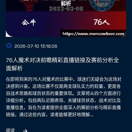
2026-07-10 13:18:06
76人魔术对决前瞻精彩直播链接及赛前分析全
面解析
在即将到来的76人对魔术的比赛中，球迷们无疑会为这场对
决感到兴奋。这场比赛不仅是两支球队实力的较量，更是各
自战术思路和球员状态的重要体现。文章将从四个方面进行
详细分析，包括两队近期表现、关键球员状态、战术对比及
直播信息，旨在为读者提供全面深入的赛前分析与精彩直播
链接。通过这些内容，读者能够更好地理解...
阅读