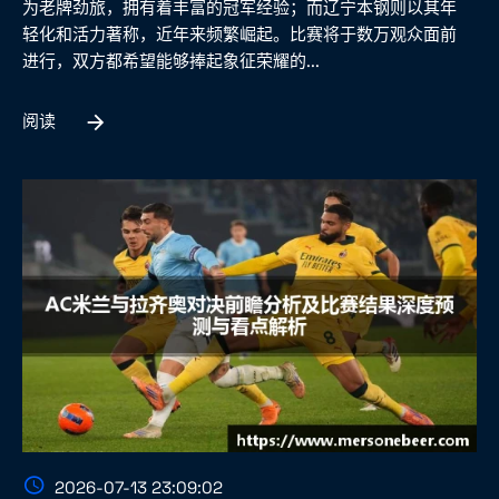
为老牌劲旅，拥有着丰富的冠军经验；而辽宁本钢则以其年
轻化和活力著称，近年来频繁崛起。比赛将于数万观众面前
进行，双方都希望能够捧起象征荣耀的...
阅读
2026-07-13 23:09:02