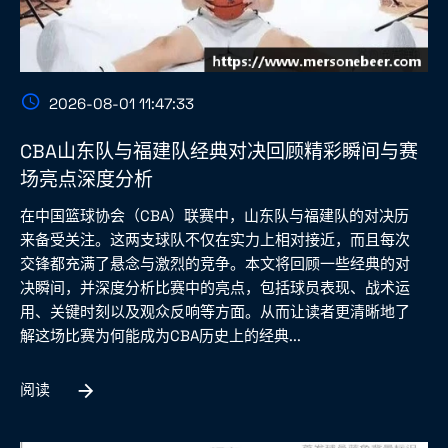
2026-08-01 11:47:33
CBA山东队与福建队经典对决回顾精彩瞬间与赛
场亮点深度分析
在中国篮球协会（CBA）联赛中，山东队与福建队的对决历
来备受关注。这两支球队不仅在实力上相对接近，而且每次
交锋都充满了悬念与激烈的竞争。本文将回顾一些经典的对
决瞬间，并深度分析比赛中的亮点，包括球员表现、战术运
用、关键时刻以及观众反响等方面。从而让读者更清晰地了
解这场比赛为何能成为CBA历史上的经典...
阅读