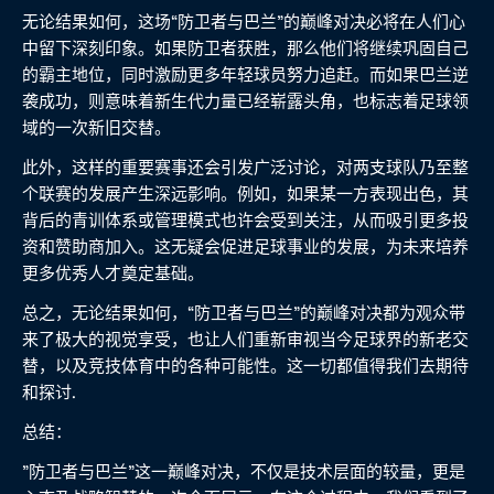
无论结果如何，这场“防卫者与巴兰”的巅峰对决必将在人们心
中留下深刻印象。如果防卫者获胜，那么他们将继续巩固自己
的霸主地位，同时激励更多年轻球员努力追赶。而如果巴兰逆
袭成功，则意味着新生代力量已经崭露头角，也标志着足球领
域的一次新旧交替。
此外，这样的重要赛事还会引发广泛讨论，对两支球队乃至整
个联赛的发展产生深远影响。例如，如果某一方表现出色，其
背后的青训体系或管理模式也许会受到关注，从而吸引更多投
资和赞助商加入。这无疑会促进足球事业的发展，为未来培养
更多优秀人才奠定基础。
总之，无论结果如何，“防卫者与巴兰”的巅峰对决都为观众带
来了极大的视觉享受，也让人们重新审视当今足球界的新老交
替，以及竞技体育中的各种可能性。这一切都值得我们去期待
和探讨.
总结：
"防卫者与巴兰"这一巅峰对决，不仅是技术层面的较量，更是