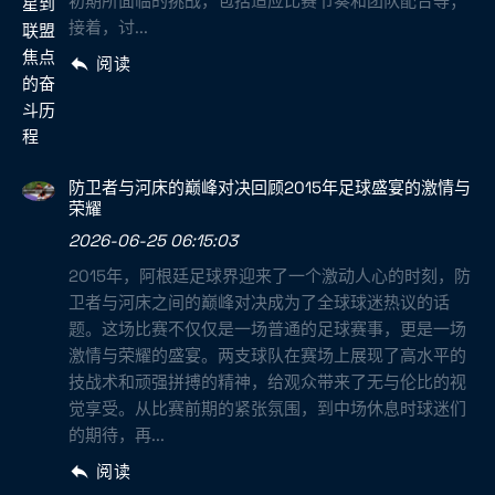
初期所面临的挑战，包括适应比赛节奏和团队配合等；
接着，讨...
阅读
防卫者与河床的巅峰对决回顾2015年足球盛宴的激情与
荣耀
2026-06-25 06:15:03
2015年，阿根廷足球界迎来了一个激动人心的时刻，防
卫者与河床之间的巅峰对决成为了全球球迷热议的话
题。这场比赛不仅仅是一场普通的足球赛事，更是一场
激情与荣耀的盛宴。两支球队在赛场上展现了高水平的
技战术和顽强拼搏的精神，给观众带来了无与伦比的视
觉享受。从比赛前期的紧张氛围，到中场休息时球迷们
的期待，再...
阅读