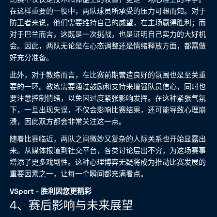
在这样重要的一役中，两队球员所承受的压力可想而知。对于
防卫者来说，他们需要维持自己的威望，在主场赢得胜利；而
对于巴兰而言，这既是一次挑战，也是证明自己实力的大好机
会。因此，两队无论是在心态调整还是情绪释放方面，都需做
好充分准备。
此外，对于教练而言，在比赛前期营造良好的氛围也是至关重
要的一环。教练需要通过鼓励和支持来增强队员信心，同时也
要注意控制情绪，以免因过度紧张影响发挥。在这种紧张气氛
下，一旦出现失误，不仅会影响比赛结果，还可能导致心理崩
溃，因此双方都会非常关注这一点。
随着比赛临近，两队之间微妙又复杂的人际关系也开始显露出
来。从媒体报道到社交平台，各类讨论层出不穷，为这场赛事
增添了更多戏剧性。这种心理博弈无疑将成为推动比赛发展的
重要因素之一，让每一个瞬间都充满看点。
VSport - 胜利因您更精彩
4、赛后影响与未来展望