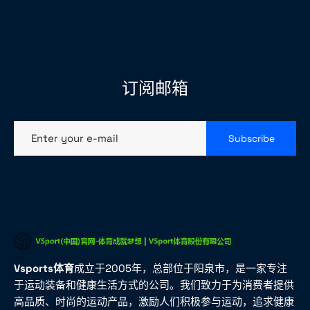
订阅邮箱
Enter your e-mail
Subscribe
Vsports体育
成立于2005年，总部位于阳泉市，是一家专注
于运动装备和健康生活方式的公司。我们致力于为消费者提供
高品质、时尚的运动产品，激励人们积极参与运动，追求健康