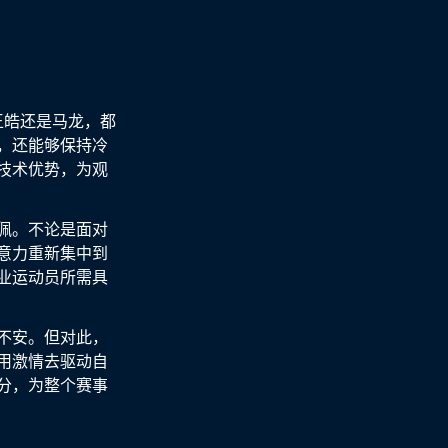
王皓还是马龙，都
，还能够保持冷
技术优势，为观
佩。不论是面对
意力重新集中到
业运动员所需具
不安。但对此，
用激情去驱动自
分，为整个赛事