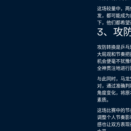
这场较量中，两
发，都可能成为
下，他们都希望
3、攻
攻防转换是乒乓
大局观和节奏把
机会便毫不犹豫
全神贯注地进行
与此同时，马龙
对，通过准确判
角度变化，将原
素质。
这场比赛中的节
调整个人节奏影
感也让双方表现