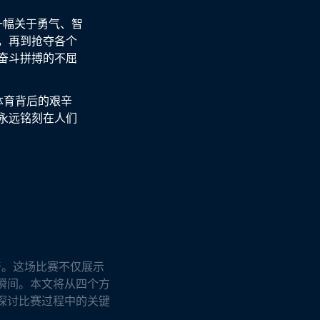
一幅关于勇气、智
，再到抢夺各个
奋斗拼搏的不屈
技体育背后的艰辛
永远铭刻在人们
奇。这场比赛不仅展示
瞬间。本文将从四个方
探讨比赛过程中的关键