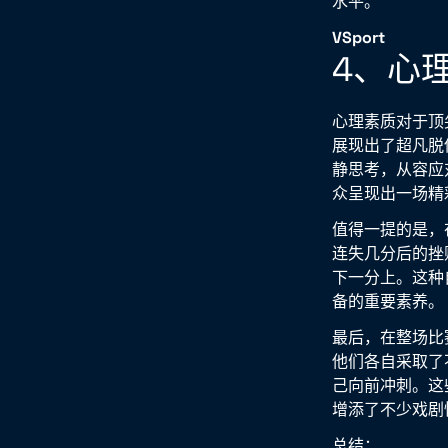
水平。
VSport
4、心
心理素质对于顶
展现出了超凡脱
静思考，从容应
众呈现出一场精
值得一提的是，
连失几分后的挫
下一分上。这种
备的重要素养。
最后，在整场比
他们各自采取了
己向前冲刺。这
增添了不少戏剧
总结：