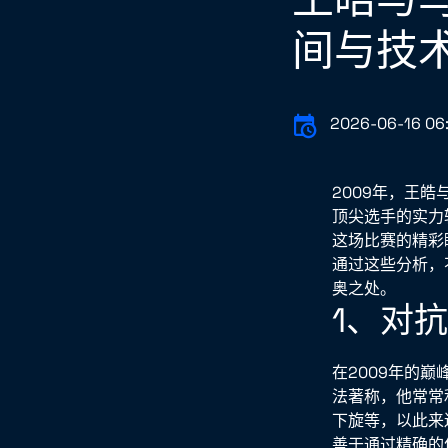
间与技
2026-06-16 06:
2009年，王
顶尖选手的实力
这场比赛的精彩
通过这些分析，
奥之处。
1、对
在2009年的
法著称，他常常
下旋等，以此来
善于通过精确的