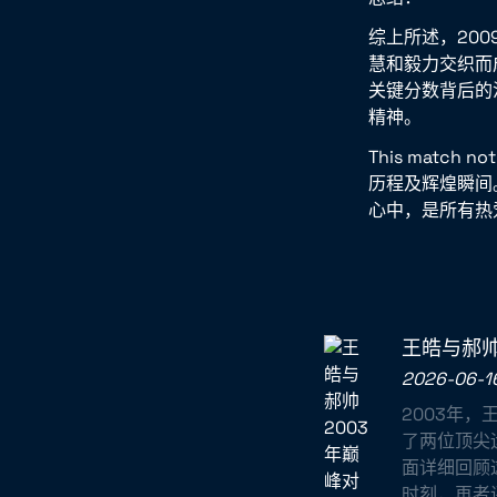
综上所述，20
慧和毅力交织而
关键分数背后的
精神。
This mat
历程及辉煌瞬间
心中，是所有热
王皓与郝帅
2026-06-16
2003年
了两位顶尖
面详细回顾
时刻，再者