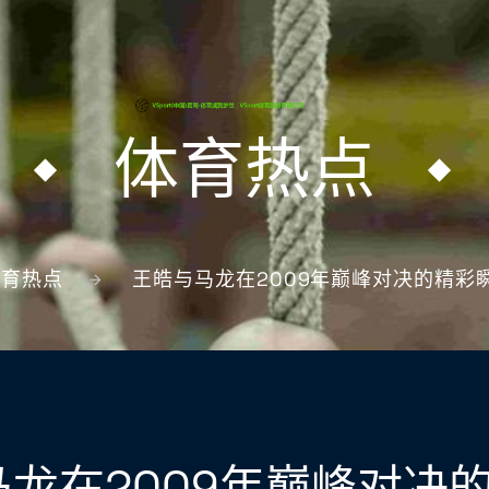
体育热点
体育热点
王皓与马龙在2009年巅峰对决的精彩
龙在2009年巅峰对决