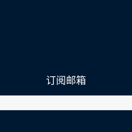
订阅邮箱
l