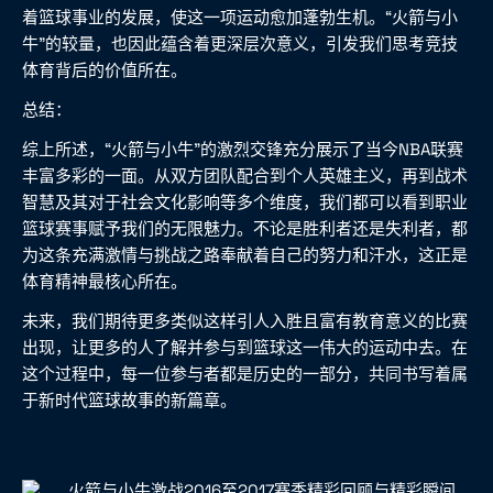
着篮球事业的发展，使这一项运动愈加蓬勃生机。“火箭与小
牛”的较量，也因此蕴含着更深层次意义，引发我们思考竞技
体育背后的价值所在。
总结：
综上所述，“火箭与小牛”的激烈交锋充分展示了当今NBA联赛
丰富多彩的一面。从双方团队配合到个人英雄主义，再到战术
智慧及其对于社会文化影响等多个维度，我们都可以看到职业
篮球赛事赋予我们的无限魅力。不论是胜利者还是失利者，都
为这条充满激情与挑战之路奉献着自己的努力和汗水，这正是
体育精神最核心所在。
未来，我们期待更多类似这样引人入胜且富有教育意义的比赛
出现，让更多的人了解并参与到篮球这一伟大的运动中去。在
这个过程中，每一位参与者都是历史的一部分，共同书写着属
于新时代篮球故事的新篇章。
火箭与小牛激战2016至2017赛季精彩回顾与精彩瞬间