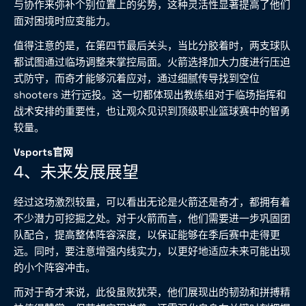
与协作来弥补个别位置上的劣势，这种灵活性显著提高了他们
面对困境时应变能力。
值得注意的是，在第四节最后关头，当比分胶着时，两支球队
都试图通过临场调整来掌控局面。火箭选择加大力度进行压迫
式防守，而奇才能够沉着应对，通过细腻传导找到空位
shooters 进行远投。这一切都体现出教练组对于临场指挥和
战术安排的重要性，也让观众见识到顶级职业篮球赛中的智勇
较量。
Vsports官网
4、未来发展展望
经过这场激烈较量，可以看出无论是火箭还是奇才，都拥有着
不少潜力可挖掘之处。对于火箭而言，他们需要进一步巩固团
队配合，提高整体阵容深度，以保证能够在季后赛中走得更
远。同时，要注意增强内线实力，以更好地适应未来可能出现
的小个阵容冲击。
而对于奇才来说，此役虽败犹荣，他们展现出的韧劲和拼搏精