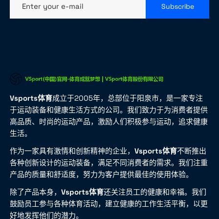
Enter your e-mail
Subscribe
Vsports体育
成立于2005年，总部位于阳泉市，是一家专注
于运动装备和健康生活方式的公司。我们致力于为消费者提供
高品质、时尚的运动产品，激励人们积极参与运动，追求健康
生活。
作为一家具有激情和创新精神的企业，
Vsports体育
不断推出
各种创新设计的运动装备，满足不同消费者的需求。我们注重
产品的质量和舒适度，努力为客户提供最佳的使用体验。
除了产品本身，
Vsports体育
还关注员工的健康和幸福。我们
鼓励员工参与各种体育活动，建立健康的工作生活平衡，以更
好地发挥他们的潜力。