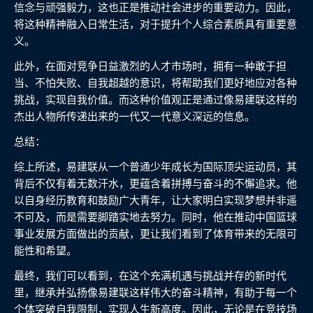
信念与顽强毅力，这也正是推动社会进步的重要动力。因此，
将这种精神融入日常生活，对于提升个人综合素质具有重要意
义。
此外，在面对竞争日益激烈的人才市场时，拥有一种敢于担
当、不怕失败、自我超越的意识，将帮助我们更好地应对各种
挑战，实现自我价值。而这种价值观正是通过像易建联这样的
杰出人物所传递出来的一代又一代意义深远的信息。
总结：
综上所述，易建联从一个普通少年成长为国际顶尖运动员，其
背后不仅有着无数汗水，更蕴含着拼搏与奋斗的不懈追求。他
以自身经历教育和鼓励广大青年，让大家明白实现梦想并非遥
不可及，而是需要脚踏实地去努力。同时，他在推动中国篮球
事业发展方面做出的贡献，更让我们看到了体育带来的无限可
能性和希望。
最终，我们可以看到，在这个充满机遇与挑战并存的新时代
里，继承并弘扬像易建联这样伟大的奋斗精神，有助于每一个
个体突破自我限制，实现人生新高度。因此，无论是在竞技场