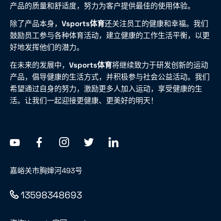
产品的质量和舒适度，努力为客户提供最佳的使用体验。
除了产品本身，
Vsports体育
还关注员工的健康和幸福。我们
鼓励员工参与各种体育活动，建立健康的工作生活平衡，以更
好地发挥他们的潜力。
在未来的发展中，
Vsports体育
将继续致力于研发创新的运动
产品，倡导健康的生活方式，并积极参与社会公益活动。我们
希望通过自身的努力，激励更多人加入运动，享受健康的生
活。让我们一起迎接更健康、更美好的明天！
嘉峪关市胸婶河493号
13598348693