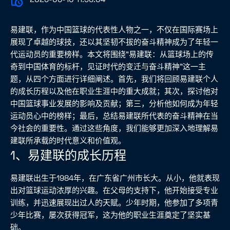
易建联，作为中国篮球的代表性人物之一，不仅在国际赛场上
展现了卓越的球技，还以其坚韧不拔的奋斗精神成为了年轻一
代运动员的重要榜样。本文将围绕“易建联：从篮球场上的传
奇到中国体育的标杆，见证时代的变迁与奋斗精神”这一主
题，从四个方面进行详细阐述。首先，我们将回顾易建联个人
的成长历程以及他在职业生涯中的重大成就；其次，探讨他对
中国篮球事业发展的影响及贡献；第三，分析他如何成为年轻
运动员心中的榜样；最后，总结易建联所代表的奋斗精神在当
今社会的重要性。通过这些角度，我们能够更加深入地理解易
建联所承载的时代意义和价值观。
1、易建联的成长历程
易建联出生于1984年，在广东省广州市长大。从小，他就表现
出对篮球运动浓厚的兴趣。在父母的支持下，他开始接受专业
训练，并迅速展现出过人的天赋。少年时期，他参加了多项青
少年比赛，屡次获得冠军，这为他的职业生涯奠定了坚实基
础。