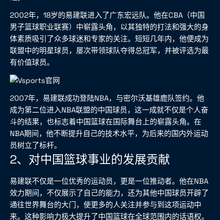
2002年，18岁的易建联进入了广东宏远队。他在CBA（中国
男子篮球职业联赛）中崭露头角，以其独特的打法和强大的身
体素质吸引了众多球迷和专家的关注。短短几年内，他便成为
联盟中的明星球员，屡次带领球队夺得总冠军，并被评选为最
有价值球员。
2007年，易建联成功登陆NBA，与密尔沃基雄鹿队签约。他
成为第二位进入NBA联盟的中国球员，这一成就不仅是个人奋
斗的结果，也标志着中国篮球在国际舞台上的崭露头角。在
NBA期间，他不断提升自己的技术水平，为后来的国内外运动
员树立了标杆。
2、对中国篮球事业的发展贡献
易建联不仅是一位优秀的运动员，更是一位推动者。他在NBA
效力期间，不仅展示了自己的能力，还为其他中国球员开辟了
通往世界舞台的大门，使更多的人关注并参与到这项运动中
来。这种影响力极大提升了中国篮球在全球范围内的话语权。