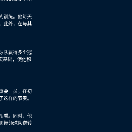
的训练。他每天
。此外，在与其
球队赢得多个冠
实基础，使他积
重要一员。在初
了这样的节奏。
相看。同时，他
够带领球队逆转