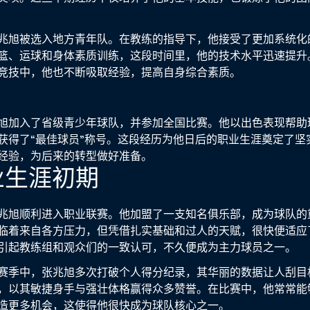
兆旭被选入地方青年队。在教练的指导下，他接受了更加系统化
篮、运球和身体素质训练，这段时间里，他的技术水平迅速提升
竞技中，他也不断吸取经验，提高自身综合素质。
旭加入了省级青少年球队，并参加全国比赛。他以出色表现帮助
获得了“最佳球员”称号。这段经历为他日后的职业生涯奠定了坚
经验，为后来的转型做好准备。
业生涯初期
兆旭顺利进入职业联赛。他加盟了一支知名俱乐部，成为球队的
临着来自各方压力，但凭借扎实基础和过人的天赋，很快便适应
引起教练组和观众们的一致认可，不久便成为主力球员之一。
赛季中，张兆旭多次打破个人得分纪录，其华丽的数据让人刮目
，以其敏捷身手与强壮体格赢得众多赞誉。在比赛中，他常常能
造更多机会，这使得他很快成为球队核心之一。