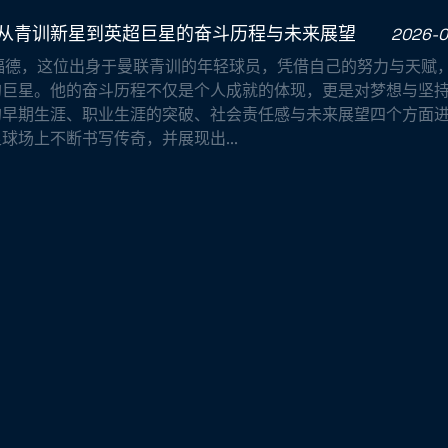
从青训新星到英超巨星的奋斗历程与未来展望
2026-0
什福德，这位出身于曼联青训的年轻球员，凭借自己的努力与天赋
的巨星。他的奋斗历程不仅是个人成就的体现，更是对梦想与坚
的早期生涯、职业生涯的突破、社会责任感与未来展望四个方面
球场上不断书写传奇，并展现出...