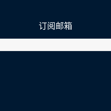
订阅邮箱
l