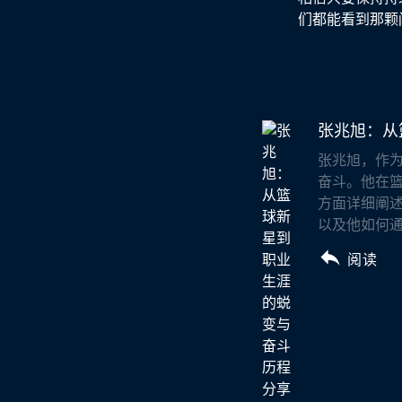
们都能看到那颗
张兆旭：从
张兆旭，作
奋斗。他在
方面详细阐
以及他如何通
阅读