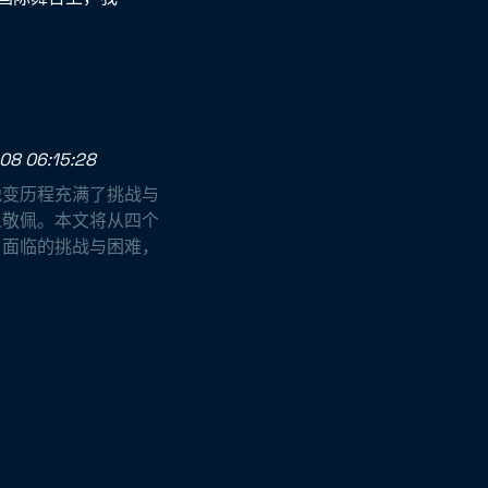
08 06:15:28
蜕变历程充满了挑战与
人敬佩。本文将从四个
、面临的挑战与困难，