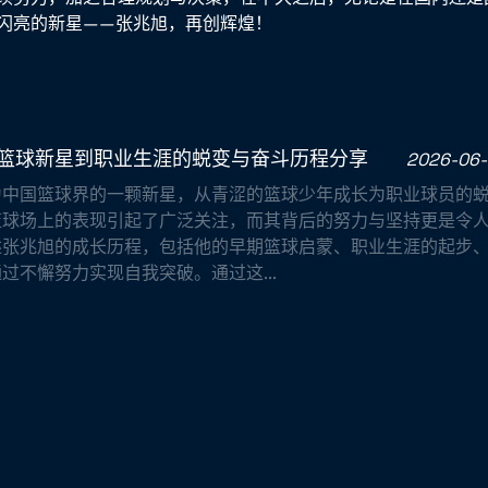
闪亮的新星——张兆旭，再创辉煌！
篮球新星到职业生涯的蜕变与奋斗历程分享
2026-06-
为中国篮球界的一颗新星，从青涩的篮球少年成长为职业球员的
篮球场上的表现引起了广泛关注，而其背后的努力与坚持更是令
述张兆旭的成长历程，包括他的早期篮球启蒙、职业生涯的起步
过不懈努力实现自我突破。通过这...