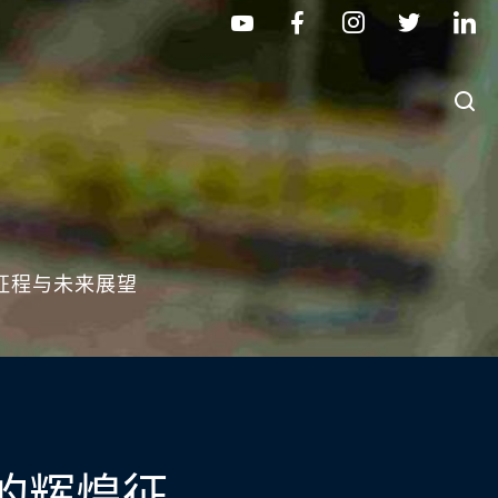
征程与未来展望
的辉煌征