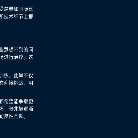
受邀参加国际比
和技术细节上都
些意想不到的问
场进行治疗。这
训练。此举不仅
态迎接挑战，用
都希望能争取更
巧，张兆旭逐渐
间良性互动。