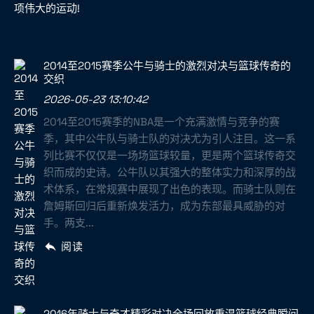
项伟大的运动!
2014至2015赛季公牛与骑士的激烈对决与篮球传奇的
交织
2026-05-23 13:10:42
2014至2015赛季的NBA是一个充满激情与竞争的赛
季，其中公牛队与骑士队的对决尤为引人注目。这一系
列比赛不仅仅是一场场篮球较量，更是两个篮球传奇交
织而成的史诗。公牛队以其强大的整体实力和深厚的战
术体系，在常规赛中展现了出色的表现。而骑士队则在
詹姆斯回归后重新焕发活力，成为东部最具威胁的对
手。两支...
阅读
2016年骑士与奇才精彩对决全场回放重温篮球经典瞬间