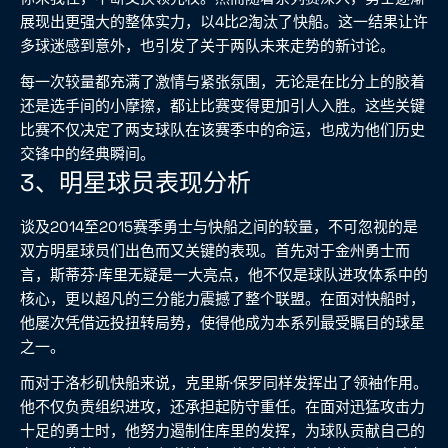
展现出更强大的整体实力，以4比2淘汰了快船。这一结果让许
多球迷感到意外，也引发了关于两队未来走势的新讨论。
每一次较量都充满了激情与紧张氛围，无论是在比分上的胶着
还是选手间的小摩擦，都让比赛变得更加引人入胜。这些关键
比赛不仅决定了两支球队在该赛季中的命运，也成为他们历史
交锋中的经典瞬间。
3、明星球员表现分析
谈及2014至2015赛季勇士与快船之间的较量，不可忽视的是
双方明星球员们出色而又关键的表现。首先对于金州勇士而
言，斯蒂芬·库里无疑是一大亮点，他不仅是球队进攻体系中的
核心，更以超凡的三分能力震撼了整个联盟。在面对快船时，
他屡次凭借远投扭转局势，使得他成为本系列最受瞩目的球星
之一。
而对于洛杉矶快船来说，克里斯·保罗同样发挥出了领袖作用。
他不仅负责组织进攻，还承担起防守重任。在面对迅猛攻击力
十足的勇士时，他努力遏制住库里的发挥，为球队贡献自己的