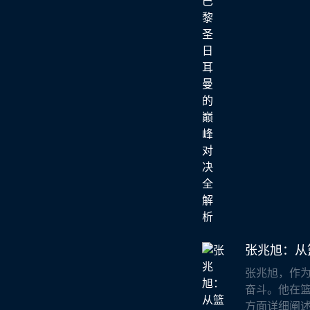
张兆旭：从
张兆旭，作
奋斗。他在
方面详细阐