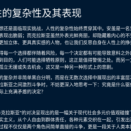
性的复杂性及其表现
想还是面临现实挑战，人性的复杂性始终贯穿其中。安虽是一名
表现出脆弱；而克拉斯亚虽然外表光鲜亮丽，却隐藏着内心的不
更加立体、更具真实感的人物，也让我们反思自身在人性上的挣
得每一个选择都伴随着风险，每一个决定都有可能导致意料之外
到目的，人们可能选择牺牲原则，这正是值得警惕之处。而另一
孤立无援或失去机会，这又是一种另一种形式上的悲剧。
的复杂并非简单黑白分明，而是在无数次选择中展现出的丰富层
拉斯亚之间激烈斗争时，不妨更深入地思考一下：究竟是什么驱
际上充满矛盾的决定？
与克拉斯亚”的对决呈现出的是一幅关于现代社会多元价值观碰撞
实主义，从个人自由到群体责任，各种元素交织在一起，引发出
过程不仅仅是两个角色间简单直接的斗争，更是一段关于人类本