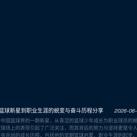
篮球新星到职业生涯的蜕变与奋斗历程分享
2026-06-
为中国篮球界的一颗新星，从青涩的篮球少年成长为职业球员的
篮球场上的表现引起了广泛关注，而其背后的努力与坚持更是令
述张兆旭的成长历程，包括他的早期篮球启蒙、职业生涯的起步