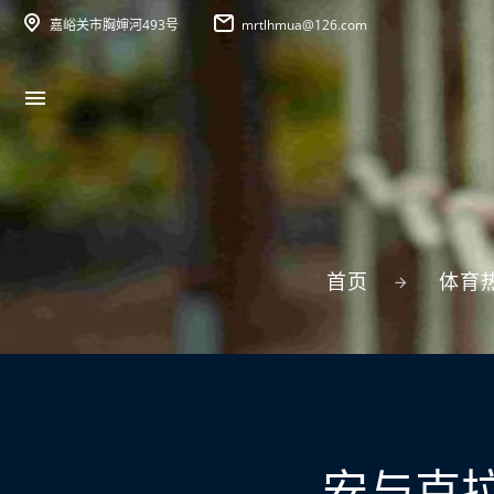
嘉峪关市胸婶河493号
mrtlhmua@126.com
首页
体育
安与克