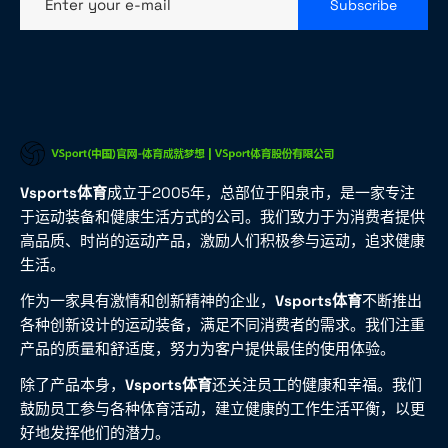
Enter your e-mail
Subscribe
Vsports体育
成立于2005年，总部位于阳泉市，是一家专注
于运动装备和健康生活方式的公司。我们致力于为消费者提供
高品质、时尚的运动产品，激励人们积极参与运动，追求健康
生活。
作为一家具有激情和创新精神的企业，
Vsports体育
不断推出
各种创新设计的运动装备，满足不同消费者的需求。我们注重
产品的质量和舒适度，努力为客户提供最佳的使用体验。
除了产品本身，
Vsports体育
还关注员工的健康和幸福。我们
鼓励员工参与各种体育活动，建立健康的工作生活平衡，以更
好地发挥他们的潜力。