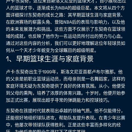
卢卡·东契奇，这位来自斯洛文尼亚的篮球天才，自小展现出过
人的篮球才华，逐渐成长为NBA的超级巨星。本文将从四个方
面详细探讨东契奇的成长之路：其早期篮球生涯与家庭背景、
在欧洲赛场的崭露头角、登陆NBA后的表现与影响力，以及他
的未来发展潜力和挑战。这些方面不仅展示了东契奇在篮球领
域的成就，也反映了他作为一名运动员所付出的努力与心血。
通过对这些内容的分析，我们可以更好地理解这位年轻球员如
何从一个天才少年蜕变为全球瞩目的超级明星。
1、早期篮球生涯与家庭背景
卢卡·东契奇出生于1999年，斯洛文尼亚首都卢布尔雅那。他
的父亲是前职业篮球运动员，而母亲则是一名舞蹈家，这样的
家庭环境无疑为东契奇提供了良好的体育氛围。从小，他便受
到父母的熏陶，培养了浓厚的体育兴趣。十岁时，他便开始参
加正式比赛，展现出超乎寻常的弹跳能力和控球技巧。
东契奇在孩提时代就表现出卓越的领袖气质。他不仅能得分，
还能很好地组织球队进攻，帮助队友提升表现。在青少年比赛
中，他屡次带领球队获得胜利。正是这些丰富而多样化的经
历，为他后来的职业生涯打下了坚实基础。