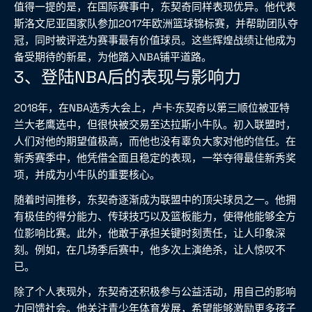
值得一提的是，在国际赛事中，东契奇同样表现优异。他代表
斯洛文尼亚国家队参加2017年欧洲篮球锦标赛，并帮助团队夺
冠，同时被评选为赛事最有价值球员。这些辉煌战绩让他成为
备受期待的新星，为他踏入NBA铺平道路。
3、登陆NBA后的表现与影响力
2018年，在NBA选秀大会上，卢卡·东契奇以第三顺位被亚特
兰大老鹰选中，但很快被交易至达拉斯小牛队。初入联盟时，
人们对他的期望值极高，而他也没有辜负大家对他的信任。在
新秀赛季中，他凭借全面且稳定的表现，一举夺得最佳新秀奖
项，并成为小牛队的重要核心。
随着时间推移，东契奇逐渐成为联盟中的顶尖球员之一。他拥
有极佳的得分能力、传球技巧以及篮板能力，使得他能够全方
位影响比赛。此外，他敢于承担关键时刻责任，让人印象深
刻。例如，在几场季后赛中，他多次上演绝杀，让人惊叹不
已。
除了个人表现外，东契奇还积极参与公益活动，用自己的影响
力回馈社会。他关注青少年体育发展，希望能够激励更多孩子