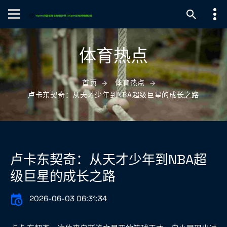
体育热点
首页
体育热点
卢卡东契奇：从天才少年到NBA超级巨星的成长之路
卢卡东契奇：从天才少年到NBA超
级巨星的成长之路
2026-06-03 06:31:34