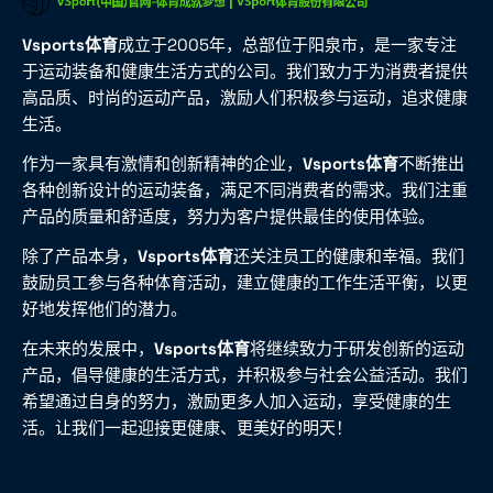
Vsports体育
成立于2005年，总部位于阳泉市，是一家专注
于运动装备和健康生活方式的公司。我们致力于为消费者提供
高品质、时尚的运动产品，激励人们积极参与运动，追求健康
生活。
作为一家具有激情和创新精神的企业，
Vsports体育
不断推出
各种创新设计的运动装备，满足不同消费者的需求。我们注重
产品的质量和舒适度，努力为客户提供最佳的使用体验。
除了产品本身，
Vsports体育
还关注员工的健康和幸福。我们
鼓励员工参与各种体育活动，建立健康的工作生活平衡，以更
好地发挥他们的潜力。
在未来的发展中，
Vsports体育
将继续致力于研发创新的运动
产品，倡导健康的生活方式，并积极参与社会公益活动。我们
希望通过自身的努力，激励更多人加入运动，享受健康的生
活。让我们一起迎接更健康、更美好的明天！