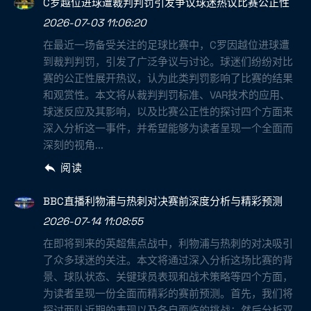
C罗越位进球遭裁判判罚引发争议球迷热议比赛公正性
2026-07-03 11:06:20
在最近一场备受关注的足球比赛中，C罗因越位进球遭
到裁判判罚，引发了广泛争议与讨论。球迷们纷纷对比
赛的公正性展开热议，认为此类判罚影响了比赛的结果
和观赏性。本文将从裁判判罚标准、VAR技术的应用、
球迷反应及其影响，以及比赛公正性的探讨四个方面来
深入分析这一事件，并希望能够为读者呈现一个全面而
深刻的视角...
阅读
BBC直播利物浦与热刺对决赛前深度分析与精彩预测
2026-07-14 11:08:55
在即将到来的英超焦点战中，利物浦与热刺的对决吸引
了众多球迷的关注。本文将通过深入分析这场比赛的背
景、球队状态、关键球员表现和战术策略等四个方面，
为读者呈现一份全面而精彩的赛前预测。首先，我们将
探讨两队近期的表现以及各自面临的挑战；然后分析双