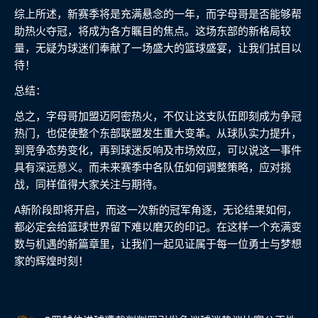
综上所述，新赛季将是充满悬念的一年，而字母哥是否能够帮
助热火夺冠，将成为各方瞩目的焦点。这场东部的新格局较
量，无疑为球迷们奉献了一场盛大的篮球盛宴，让我们拭目以
待！
总结：
总之，字母哥加盟迈阿密热火，不仅让这支队伍即刻成为争冠
热门，也促使整个东部联盟发生重大变革。从球队实力提升，
到竞争态势变化，再到球迷反响及市场效应，可以说这一事件
具有深远意义。而未来赛季中各队伍如何调整策略，应对挑
战，同样值得大家关注与期待。
A新阶段即将开启，而这一次新的冠军角逐，无论结果如何，
都必定会给篮球世界留下难以磨灭的印记。在这样一个充满变
数与机遇的新篇章里，让我们一起见证属于每一位勇士与梦想
家的辉煌时刻！