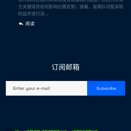
方关键球员如何影响比赛走势；接着，就两队可能采取
的战术进行深...
阅读
订阅邮箱
Enter your e-mail
Subscribe