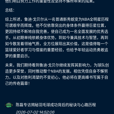
他们明白努力工作的重要性及坚持不懈所带来的成果。
总结：
综上所述，鲁迪·戈贝尔从一名普通新秀蜕变为NBA全明星历程
可谓艰辛而辉煌。他不仅依靠突出的身体条件赢得巨星位置，
更因持续不断地自我完善，使自己成为一名全面发展的优秀选
手。从初期单纯依赖身体优势，到如今兼具技术与智慧，再到
如今散发着领袖气质，全方位展现出其价值，这是值得每一个
篮球爱好者学习与借鉴的重要经验，也给予年轻运动员勇敢追
梦的重要启示。
未来，我们期待看到鲁迪·戈贝尔继续发挥其影响力，为球队创
造更多荣誉，同时推动整个NBA的发展。相信凭借自身不懈努
力，以及对胜利渴望的不变初心，他必将在更高峰书写属于自
己的传奇篇章！
陈磊专访揭秘羽毛球成功背后的秘诀与心路历程
2026-07-02 14:52:06