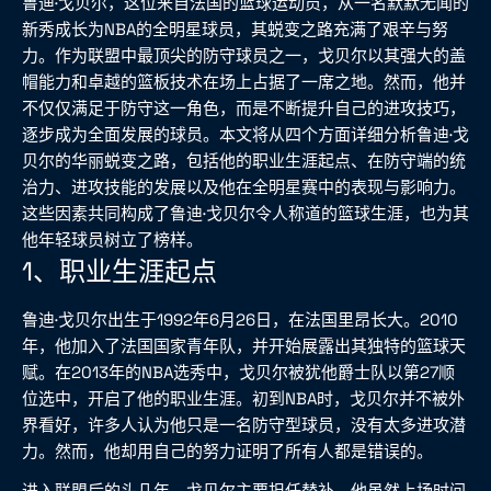
鲁迪·戈贝尔，这位来自法国的篮球运动员，从一名默默无闻的
新秀成长为NBA的全明星球员，其蜕变之路充满了艰辛与努
力。作为联盟中最顶尖的防守球员之一，戈贝尔以其强大的盖
帽能力和卓越的篮板技术在场上占据了一席之地。然而，他并
不仅仅满足于防守这一角色，而是不断提升自己的进攻技巧，
逐步成为全面发展的球员。本文将从四个方面详细分析鲁迪·戈
贝尔的华丽蜕变之路，包括他的职业生涯起点、在防守端的统
治力、进攻技能的发展以及他在全明星赛中的表现与影响力。
这些因素共同构成了鲁迪·戈贝尔令人称道的篮球生涯，也为其
他年轻球员树立了榜样。
1、职业生涯起点
鲁迪·戈贝尔出生于1992年6月26日，在法国里昂长大。2010
年，他加入了法国国家青年队，并开始展露出其独特的篮球天
赋。在2013年的NBA选秀中，戈贝尔被犹他爵士队以第27顺
位选中，开启了他的职业生涯。初到NBA时，戈贝尔并不被外
界看好，许多人认为他只是一名防守型球员，没有太多进攻潜
力。然而，他却用自己的努力证明了所有人都是错误的。
进入联盟后的头几年，戈贝尔主要担任替补。他虽然上场时间