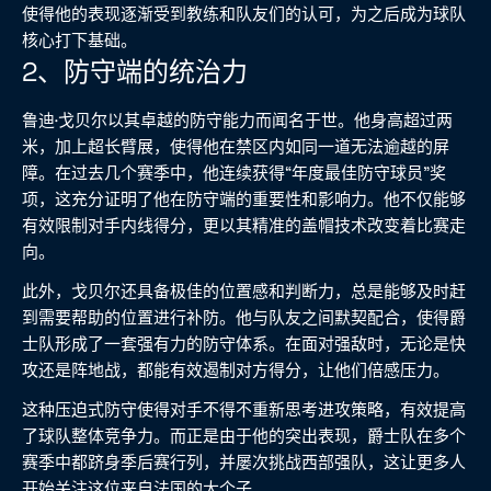
使得他的表现逐渐受到教练和队友们的认可，为之后成为球队
核心打下基础。
2、防守端的统治力
鲁迪·戈贝尔以其卓越的防守能力而闻名于世。他身高超过两
米，加上超长臂展，使得他在禁区内如同一道无法逾越的屏
障。在过去几个赛季中，他连续获得“年度最佳防守球员”奖
项，这充分证明了他在防守端的重要性和影响力。他不仅能够
有效限制对手内线得分，更以其精准的盖帽技术改变着比赛走
向。
此外，戈贝尔还具备极佳的位置感和判断力，总是能够及时赶
到需要帮助的位置进行补防。他与队友之间默契配合，使得爵
士队形成了一套强有力的防守体系。在面对强敌时，无论是快
攻还是阵地战，都能有效遏制对方得分，让他们倍感压力。
这种压迫式防守使得对手不得不重新思考进攻策略，有效提高
了球队整体竞争力。而正是由于他的突出表现，爵士队在多个
赛季中都跻身季后赛行列，并屡次挑战西部强队，这让更多人
开始关注这位来自法国的大个子。