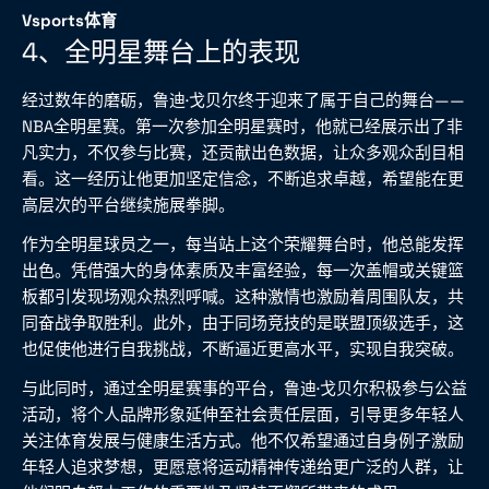
Vsports体育
4、全明星舞台上的表现
经过数年的磨砺，鲁迪·戈贝尔终于迎来了属于自己的舞台——
NBA全明星赛。第一次参加全明星赛时，他就已经展示出了非
凡实力，不仅参与比赛，还贡献出色数据，让众多观众刮目相
看。这一经历让他更加坚定信念，不断追求卓越，希望能在更
高层次的平台继续施展拳脚。
作为全明星球员之一，每当站上这个荣耀舞台时，他总能发挥
出色。凭借强大的身体素质及丰富经验，每一次盖帽或关键篮
板都引发现场观众热烈呼喊。这种激情也激励着周围队友，共
同奋战争取胜利。此外，由于同场竞技的是联盟顶级选手，这
也促使他进行自我挑战，不断逼近更高水平，实现自我突破。
与此同时，通过全明星赛事的平台，鲁迪·戈贝尔积极参与公益
活动，将个人品牌形象延伸至社会责任层面，引导更多年轻人
关注体育发展与健康生活方式。他不仅希望通过自身例子激励
年轻人追求梦想，更愿意将运动精神传递给更广泛的人群，让