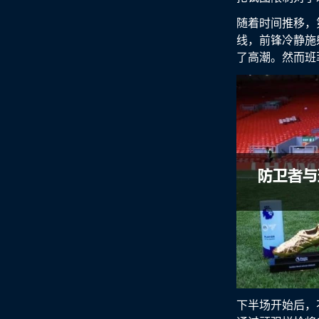
随着时间推移，
线，前锋冷静施
了高潮。然而班
下半场开始后，