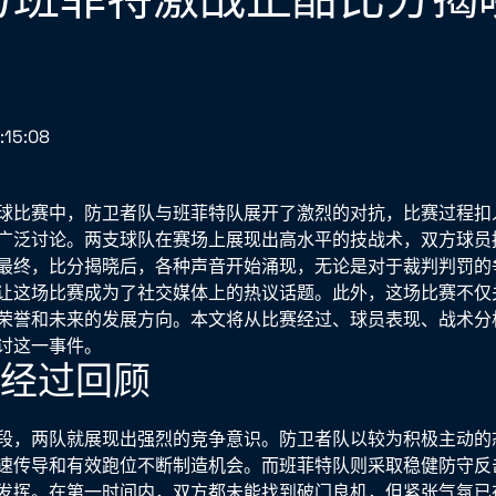
:15:08
球比赛中，防卫者队与班菲特队展开了激烈的对抗，比赛过程扣
广泛讨论。两支球队在赛场上展现出高水平的技战术，双方球员
最终，比分揭晓后，各种声音开始涌现，无论是对于裁判判罚的
让这场比赛成为了社交媒体上的热议话题。此外，这场比赛不仅
荣誉和未来的发展方向。本文将从比赛经过、球员表现、战术分
讨这一事件。
赛经过回顾
段，两队就展现出强烈的竞争意识。防卫者队以较为积极主动的
速传导和有效跑位不断制造机会。而班菲特队则采取稳健防守反
发挥。在第一时间内，双方都未能找到破门良机，但紧张气氛已