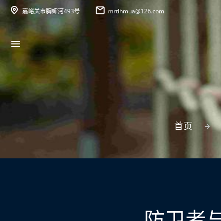
嘉峪关市胸婶河493号
mrtlhmua@126.com
首页
防卫者