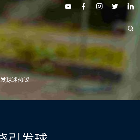
引发球迷热议
晓引发球