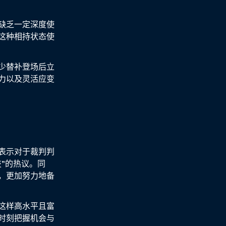
缺乏一定深度使
这种相持状态使
少替补登场后立
力以及灵活应变
表示对于裁判判
”的热议。同
，更加努力地备
这样高水平且富
时刻把握机会与