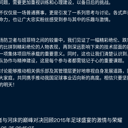
问题，需要更加重视训练和心理建设，以备日后的挑战。
不仅仅是一场普通赛事，更是引发了一系列思考与讨论。各式声
命力，也让广大忠实粉丝感受到参与其中的乐趣与激情。
场防卫者与班菲特之间的较量中，我们见证了一幅精彩绝伦、跌
的比拼到精彩绝伦的人物表现，再到深远影响下来的技术层面的
一项集体项目所承载的重要意义。同时，这也让我们清楚认识到
队协作与精神建设，这是每个参与者都需铭记于心的重要课题。
讨论能够推动相关俱乐部及其管理层更好地审视自身发展道路，
大家庭，共同携手推动我国足球事业迈向新的高度。相信只要坚
的明天！
者与河床的巅峰对决回顾2015年足球盛宴的激情与荣耀