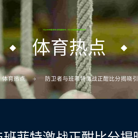
体育热点
体育热点
防卫者与班菲特激战正酣比分揭晓
与班菲特激战正酣比分揭