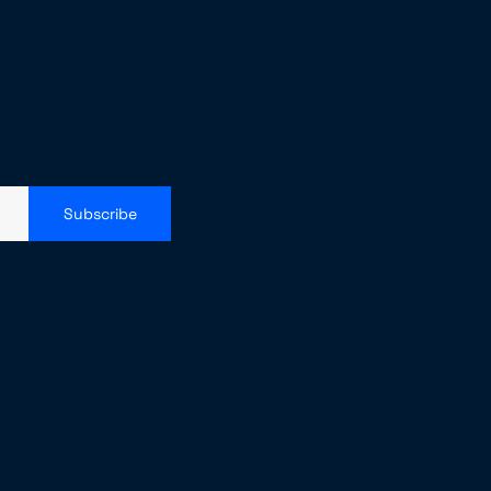
Subscribe