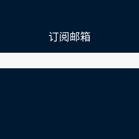
订阅邮箱
l