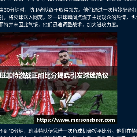
第30分钟时，防卫者队终于取得领先。他们通过一次精妙配合
射，将皮球送入网窝。这一进球瞬间点燃了主场观众的热情，也
菲特并未因此气馁，他们迅速调整战术，加大进攻力度。
不到10分钟，班菲特队便凭借一次角球机会扳平比分。他们在禁