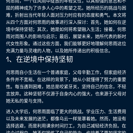
何思雨，一个在风雨中绽放的年轻女性，以其顽强的意志和不
屈的精神成为了许多人心中的希望之花。她所经历的挑战与困
难，折射出当代年轻人面对压力时应有的态度和勇气。本文将
从四个方面对何思雨的故事进行深入探讨：首先，她如何在逆
境中保持坚韧；其次，她是如何将希望融入生活；接着，何思
雨对周围人的影响与启示；最后，展望未来，她所代表的新时
代女性形象。通过这些方面，我们能够更好地理解何思雨这位
充满力量与灵魂的人物，以及她所传递出的积极信念。
1、在逆境中保持坚韧
何思雨自小生活在一个普通家庭，父母辛勤工作，但家庭经济
条件并不宽裕。在这样的背景下，她从小就懂得了努力的重要
性。每当遇到困难，她总是咬紧牙关，坚持自己的信念，不轻
言放弃。这种坚韧不仅源于自身内心的强大，也来源于父母对
她无私的爱与支持。
进入大学后，何思雨面临了更大的挑战。学业压力、生活费用
以及未来发展的迷茫，都像乌云一样笼罩着她。然而，她没有
选择逃避，而是利用课余时间打工，为自己减轻经济负担。在
这个过程中，她不仅锻炼了自己的能力，也培养了更加坚定的