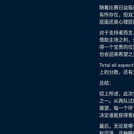
随着比赛日益临
有所存在，但双
层面还是心理层
对于支持者而言
借助主场之利，
得一个宝贵的位
也会迎来希望之
Total all
上的分数，还有
总结：
综上所述，此次
之一。从两队过
展望，每一个环
决定谁能获得晋
最后，无论是哪
标迈进。这种精