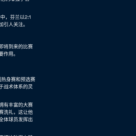
，芬兰以2:1
加引人关注。
即将到来的比赛
要作用。
列热身赛和预选赛
于战术体系的灵
拥有丰富的大赛
赛洗礼，这让他
全体球员发挥出