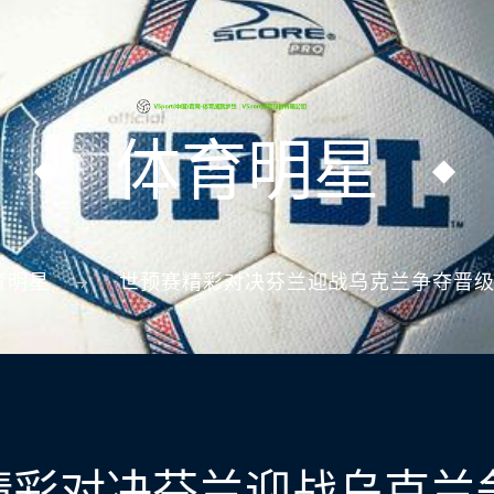
体育明星
育明星
世预赛精彩对决芬兰迎战乌克兰争夺晋
精彩对决芬兰迎战乌克兰