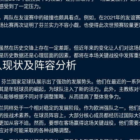
感受到了一定压力。
，两队在友谊赛中的碰撞也颇具看点。例如，在2021年的友谊赛中
场比赛再次证明了芬兰实力不容小觑，也使得此次世预赛较量更
虽然在历史交锋上存在一定差距，但近年来的变化让人们对这场
是历史数据还是心理层面的因素，都将在本场关键战役中发挥重
队现状及阵容分析
后，芬兰国家足球队展示出了强劲的发展势头。他们在最近的一系
其是年轻球员的崛起，为球队注入了新的活力。此外，主教练对
队能够根据不同对手调整策略，从而提高了整体竞争力。
兰同样处于一个相对稳定的发展阶段。作为欧洲强队之一，他们
的技战术素养。在球员阵容上，大部分核心成员都经历过国际大
更加从容不迫。然而，要想在客场赢得这场关键战役，他们需要
应对手可能采取的各种战略调整。