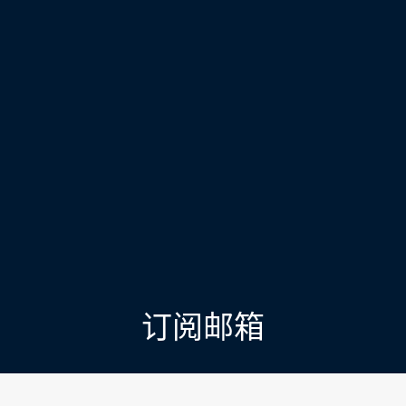
订阅邮箱
l