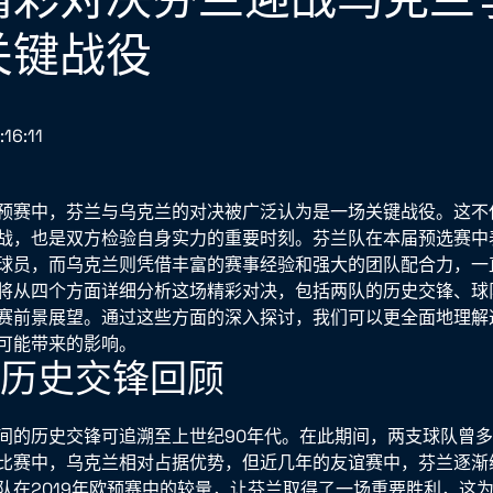
关键战役
16:11
预赛中，芬兰与乌克兰的对决被广泛认为是一场关键战役。这不
战，也是双方检验自身实力的重要时刻。芬兰队在本届预选赛中
球员，而乌克兰则凭借丰富的赛事经验和强大的团队配合力，一
将从四个方面详细分析这场精彩对决，包括两队的历史交锋、球
赛前景展望。通过这些方面的深入探讨，我们可以更全面地理解
可能带来的影响。
队历史交锋回顾
间的历史交锋可追溯至上世纪90年代。在此期间，两支球队曾
比赛中，乌克兰相对占据优势，但近几年的友谊赛中，芬兰逐渐
队在2019年欧预赛中的较量，让芬兰取得了一场重要胜利，这