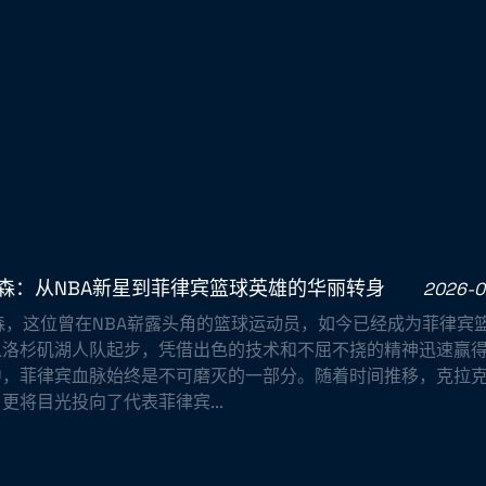
森：从NBA新星到菲律宾篮球英雄的华丽转身
2026-0
森，这位曾在NBA崭露头角的篮球运动员，如今已经成为菲律宾
从洛杉矶湖人队起步，凭借出色的技术和不屈不挠的精神迅速赢
，菲律宾血脉始终是不可磨灭的一部分。随着时间推移，克拉克
更将目光投向了代表菲律宾...