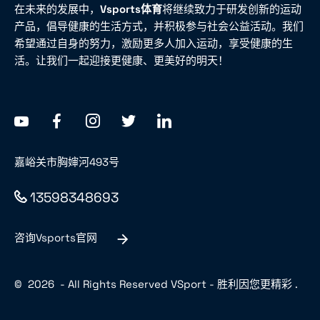
在未来的发展中，
Vsports体育
将继续致力于研发创新的运动
产品，倡导健康的生活方式，并积极参与社会公益活动。我们
希望通过自身的努力，激励更多人加入运动，享受健康的生
活。让我们一起迎接更健康、更美好的明天！
嘉峪关市胸婶河493号
13598348693
咨询Vsports官网
©
2026
- All Rights Reserved
VSport - 胜利因您更精彩
.