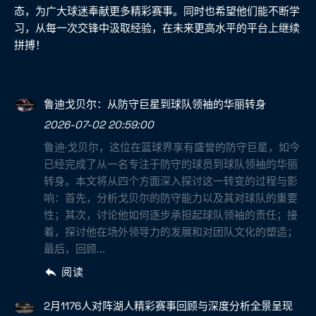
态，为广大球迷奉献更多精彩赛事。同时也希望他们能不断学
习，从每一次交锋中汲取经验，在未来更高水平的平台上继续
拼搏！
鲁迪戈贝尔：从防守巨星到球队领袖的华丽转身
2026-07-02 20:59:00
鲁迪·戈贝尔，这位在篮球界享有盛誉的防守巨星，如今
已经完成了从一名专注于防守的球员到球队领袖的华丽
转身。本文将从四个方面深入探讨这一转变的过程与影
响：首先，分析戈贝尔的防守能力以及其对球队的重要
性；其次，讨论他如何逐步承担起球队领袖的责任；接
着，探讨他在场外领导力的发展和对团队文化的塑造；
最后，回顾...
阅读
2月1176人对阵湖人精彩赛事回顾与深度分析全景呈现