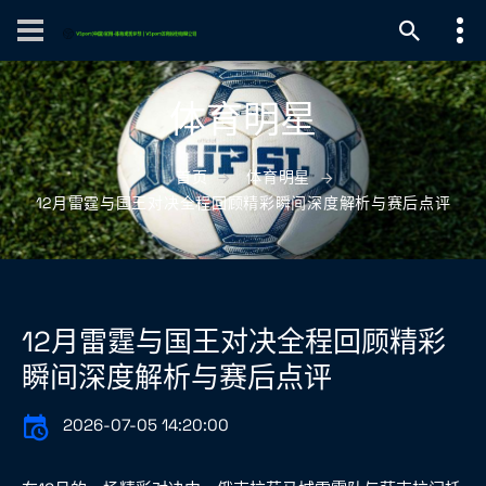
体育明星
首页
体育明星
12月雷霆与国王对决全程回顾精彩瞬间深度解析与赛后点评
12月雷霆与国王对决全程回顾精彩
瞬间深度解析与赛后点评
2026-07-05 14:20:00