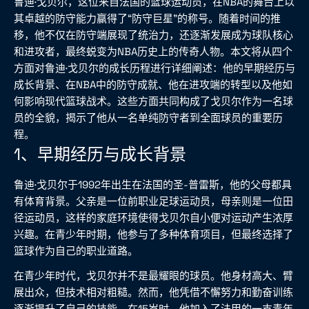
鲁迪·戈贝尔，这位来自法国的篮球运动员，在NBA的舞台上以
其卓越的防守能力赢得了“防守巨星”的称号。随着时间的推
移，他不仅在防守端展现了统治力，还逐渐发展成为球队核心
和进攻者，最终蜕变为NBA历史上的传奇人物。本文将从四个
方面对鲁迪·戈贝尔的成长历程进行详细阐述：他的早期经历与
成长背景、在NBA中的防守成就、他在进攻端的转型以及他如
何影响现代篮球战术。这些方面共同构成了戈贝尔作为一名球
员的全貌，揭示了他从一名单纯防守者到全面球员的重要历
程。
1、早期经历与成长背景
鲁迪·戈贝尔于1992年出生在法国的圣-普雷斯，他的父母都具
有体育背景。父亲是一位前职业足球运动员，母亲则是一位田
径运动员，这样的家庭环境使得戈贝尔自小便对运动产生浓厚
兴趣。在青少年时期，他参与了多种体育项目，但最终选择了
篮球作为自己的职业道路。
在青少年时代，戈贝尔并不是最耀眼的球员。他身材高大、臂
展出众，但技术相对粗糙。然而，他凭借不懈努力和勤奋训练
逐渐提升了自己的技能。在15岁时，他加入了法甲的一支青年