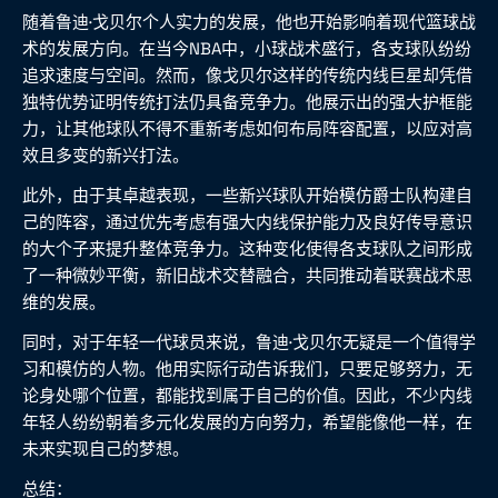
随着鲁迪·戈贝尔个人实力的发展，他也开始影响着现代篮球战
术的发展方向。在当今NBA中，小球战术盛行，各支球队纷纷
追求速度与空间。然而，像戈贝尔这样的传统内线巨星却凭借
独特优势证明传统打法仍具备竞争力。他展示出的强大护框能
力，让其他球队不得不重新考虑如何布局阵容配置，以应对高
效且多变的新兴打法。
此外，由于其卓越表现，一些新兴球队开始模仿爵士队构建自
己的阵容，通过优先考虑有强大内线保护能力及良好传导意识
的大个子来提升整体竞争力。这种变化使得各支球队之间形成
了一种微妙平衡，新旧战术交替融合，共同推动着联赛战术思
维的发展。
同时，对于年轻一代球员来说，鲁迪·戈贝尔无疑是一个值得学
习和模仿的人物。他用实际行动告诉我们，只要足够努力，无
论身处哪个位置，都能找到属于自己的价值。因此，不少内线
年轻人纷纷朝着多元化发展的方向努力，希望能像他一样，在
未来实现自己的梦想。
总结：