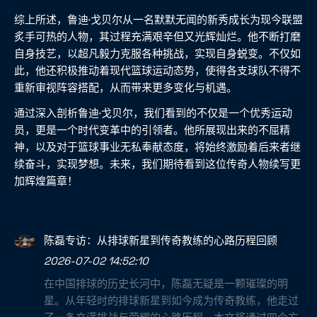
综上所述，鲁迪·戈贝尔从一名默默无闻的新秀成长为现今联盟
炙手可热的人物，其过程充满艰辛但又光辉灿烂。他不断打磨
自身技艺，以超凡毅力克服各种挑战，实现自身蜕变。不仅如
此，他还积极推动着现代篮球运动态势，使得各支球队不得不
重新审视阵容搭配，从而带来更多变化与机遇。
通过深入剖析鲁迪·戈贝尔，我们看到的不仅是一个优秀运动
员，更是一个时代变革中的引领者。他所展现出来的不屈精
神，以及对于篮球事业无私奉献态度，将始终激励着后来者继
续奋斗，实现梦想。未来，我们期待看到这位传奇人物续写更
加辉煌篇章！
陈磊专访：从排球新星到传奇教练的心路历程回顾
2026-07-02 14:52:10
在中国排球的历史长河中，陈磊无疑是一颗璀璨的明
星。从年轻时的排球新星到如今成为传奇教练，他走过