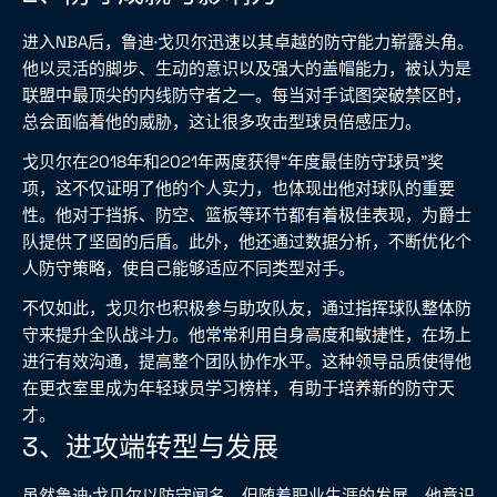
进入NBA后，鲁迪·戈贝尔迅速以其卓越的防守能力崭露头角。
他以灵活的脚步、生动的意识以及强大的盖帽能力，被认为是
联盟中最顶尖的内线防守者之一。每当对手试图突破禁区时，
总会面临着他的威胁，这让很多攻击型球员倍感压力。
戈贝尔在2018年和2021年两度获得“年度最佳防守球员”奖
项，这不仅证明了他的个人实力，也体现出他对球队的重要
性。他对于挡拆、防空、篮板等环节都有着极佳表现，为爵士
队提供了坚固的后盾。此外，他还通过数据分析，不断优化个
人防守策略，使自己能够适应不同类型对手。
不仅如此，戈贝尔也积极参与助攻队友，通过指挥球队整体防
守来提升全队战斗力。他常常利用自身高度和敏捷性，在场上
进行有效沟通，提高整个团队协作水平。这种领导品质使得他
在更衣室里成为年轻球员学习榜样，有助于培养新的防守天
才。
3、进攻端转型与发展
虽然鲁迪·戈贝尔以防守闻名，但随着职业生涯的发展，他意识