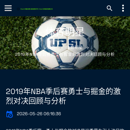
体育明星
首页
体育明星
2019年NBA季后赛勇士与掘金的激烈对决回顾与分析
2019年NBA季后赛勇士与掘金的激
烈对决回顾与分析
2026-05-26 06:16:36