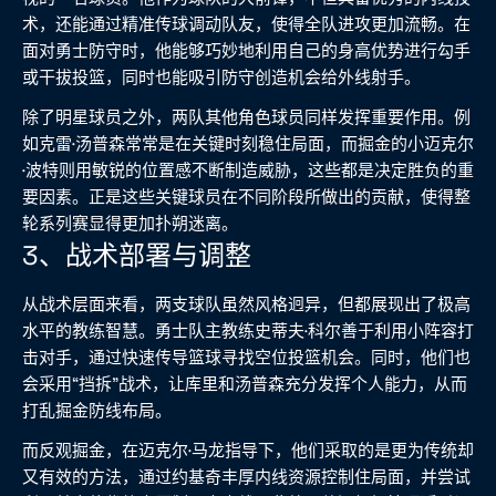
术，还能通过精准传球调动队友，使得全队进攻更加流畅。在
面对勇士防守时，他能够巧妙地利用自己的身高优势进行勾手
或干拔投篮，同时也能吸引防守创造机会给外线射手。
除了明星球员之外，两队其他角色球员同样发挥重要作用。例
如克雷·汤普森常常是在关键时刻稳住局面，而掘金的小迈克尔
·波特则用敏锐的位置感不断制造威胁，这些都是决定胜负的重
要因素。正是这些关键球员在不同阶段所做出的贡献，使得整
轮系列赛显得更加扑朔迷离。
3、战术部署与调整
从战术层面来看，两支球队虽然风格迥异，但都展现出了极高
水平的教练智慧。勇士队主教练史蒂夫·科尔善于利用小阵容打
击对手，通过快速传导篮球寻找空位投篮机会。同时，他们也
会采用“挡拆”战术，让库里和汤普森充分发挥个人能力，从而
打乱掘金防线布局。
而反观掘金，在迈克尔·马龙指导下，他们采取的是更为传统却
又有效的方法，通过约基奇丰厚内线资源控制住局面，并尝试