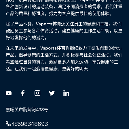
各种创新设计的运动装备，满足不同消费者的需求。我们注重
产品的质量和舒适度，努力为客户提供最佳的使用体验。
除了产品本身，
Vsports体育
还关注员工的健康和幸福。我们
鼓励员工参与各种体育活动，建立健康的工作生活平衡，以更
好地发挥他们的潜力。
在未来的发展中，
Vsports体育
将继续致力于研发创新的运动
产品，倡导健康的生活方式，并积极参与社会公益活动。我们
希望通过自身的努力，激励更多人加入运动，享受健康的生
活。让我们一起迎接更健康、更美好的明天！
嘉峪关市胸婶河493号
13598348693