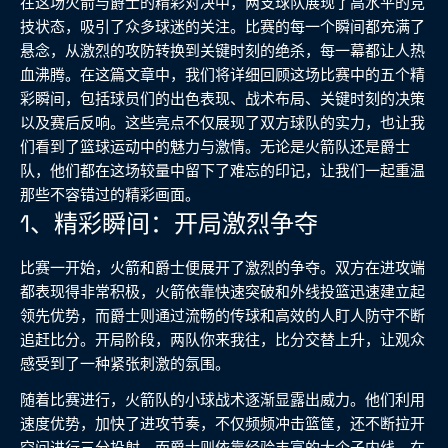
在这场火箭与爵士的精彩对决中，两支球队展现了高水平的竞
技状态，吸引了众多球迷的关注。比赛的每一个瞬间都充满了
悬念，从激烈的攻防转换到关键时刻的绝杀，每一幕都让人热
血沸腾。在这篇文章中，我们将详细回顾这场比赛中的五个精
彩瞬间，包括球员们的出色表现、战术布局、关键时刻的决策
以及赛后反响。这些亮点不仅展现了双方球队的实力，也让我
们看到了篮球运动中的魅力与激情。无论是火箭队还是爵士
队，他们都在这场较量中留下了难忘的印记，让我们一起重温
那些不容错过的精彩画面。
1、精彩瞬间：开局激烈争夺
比赛一开始，火箭和爵士便展开了激烈的争夺。双方在进攻端
都表现得非常积极，火箭依靠快速突破和外线投篮迅速建立起
领先优势，而爵士则通过流畅的传球和高效的人盯人防守不断
追赶比分。开局阶段，两队你来我往，比分交替上升，让观众
感受到了一种紧张刺激的氛围。
随着比赛进行，火箭队的小球战术逐渐显露出威力。他们利用
速度优势，加快了进攻节奏，不仅频频冲击篮筐，还不断拉开
空间进行三分投射。而爵士则依靠经验丰富的大个子内线，在