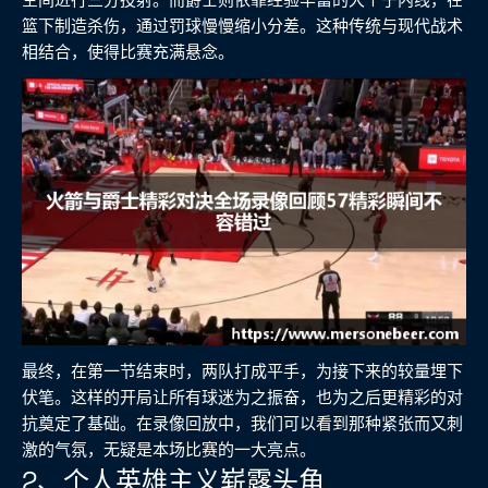
篮下制造杀伤，通过罚球慢慢缩小分差。这种传统与现代战术
相结合，使得比赛充满悬念。
最终，在第一节结束时，两队打成平手，为接下来的较量埋下
伏笔。这样的开局让所有球迷为之振奋，也为之后更精彩的对
抗奠定了基础。在录像回放中，我们可以看到那种紧张而又刺
激的气氛，无疑是本场比赛的一大亮点。
2、个人英雄主义崭露头角