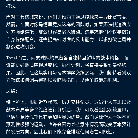
打法。
而对于莱切城来说，他们更倾向于通过控球来主导比赛节奏。
然而，在面对像马德里竞技这样的团队时，如果无法快速适应
对方强硬逼抢，那么很容易陷入被动。这要求他们不仅要做好
自身传接配合，还需提高针对性的反击能力，以求打破僵局并
制造进攻机会。
Total而言，两支球队均具备各自独特且鲜明的战术风格，而
谁能更好地适应现场变化、执行计划，将直接关系到最终结
果。因此，在这场实用与技术博弈交织之际，我们期待看到双
方教练如何调兵遣将以及临场指挥，以便争取最后胜利。
总结：
综上所述，根据近期状态、历史交锋记录、球员个人表现以及
战术布局等多个维度进行分析后，我们可以看出此次较量中，
马德里竞技似乎具有更加明显的优势。然而足球作为一种不可
预测性极强的运动，也许会因为某些意外情况而改变原本预计
的发展方向，因此我们不能完全排除任何潜在可能性。