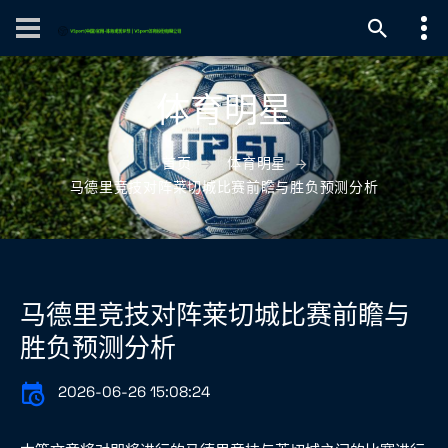
体育明星
首页
体育明星
马德里竞技对阵莱切城比赛前瞻与胜负预测分析
马德里竞技对阵莱切城比赛前瞻与
胜负预测分析
2026-06-26 15:08:24