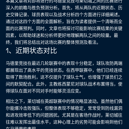
本篇文章将对即将进行的马德里竞技与莱切城之间的比赛进行
深入的前瞻与胜负预测分析。首先，将从两队的近期状态、历
史交锋记录、球员表现以及战术分析四个方面进行详细阐述。
通过对这四个方面的全面解析，旨在为读者提供一个清晰而全
面的比赛预判。同时，文章也将探讨可能影响比赛结果的关键
因素，以帮助球迷和分析师更好地理解两队之间的较量。最
终，我们将总结出对这场比赛的整体预测及看法。
1、近期状态对比
马德里竞技在最近几轮联赛中的表现十分稳定，球队攻防两端
都展现出了高水平的竞技状态。在西甲联赛中，他们已经连续
取得了数场胜利，这不仅提升了球队士气，也增强了球员们之
间的默契配合。此外，主教练西蒙尼对球队战术布置得当，使
得球队在面对不同对手时能够灵活应变。
相比之下，莱切城在英超联赛中的情况略显波动。虽然他们偶
尔能爆冷击败强队，但整体表现不够稳定，常常受到防线漏洞
和进攻效率低下的问题困扰。尤其是在客场作战时，莱切城往
往难以发挥出最佳水平，这种心理上的劣势可能会影响到他们
在马德里的表现。