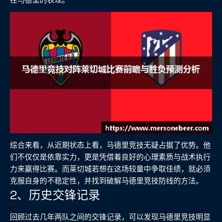
综合来看，从近期状态上看，马德里竞技无疑占据了优势。他
们不仅仅是依靠实力，更是凭借着良好的心理素质与战术执行
力来赢得比赛。而莱切城若想在这场较量中争取佳绩，就必须
克服自身的不稳定性，并找到破解马德里竞技防线的方法。
2、历史交锋记录
回顾过去几年两队之间的交锋记录，可以发现马德里竞技明显